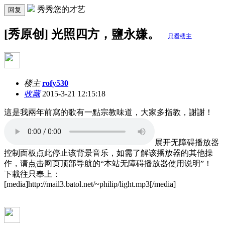
秀秀您的才艺
回复
[秀原创] 光照四方，鹽永嫌。
只看楼主
楼主
rofy530
收藏
2015-3-21 12:15:18
這是我兩年前寫的歌有一點宗教味道，大家多指教，謝謝！
展开无障碍播放器
控制面板
点此停止该背景音乐，如需了解该播放器的其他操
作，请点击网页顶部导航的“本站无障碍播放器使用说明”！
下載往只奉上：
[media]http://mail3.batol.net/~philip/light.mp3[/media]