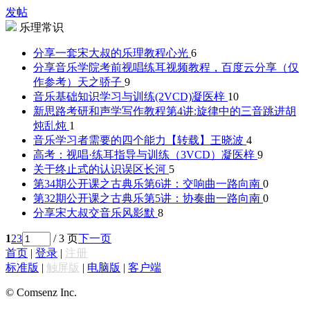
发帖
乐理常识
分享一套宋大叔的乐理教程
心光
6
分享音乐学院考前视唱练耳视频教程，百度云分享（仅
作参考）
天之骄子
9
音乐基础知识学习与训练(2VCD)
凝医梓
10
新思路考研和声学写作教程第4讲:旋律中的三音跳进
胡
炖乱炖
1
音乐学习者需要的四个能力【转载】
王晓波
4
高考：视唱·练耳指导与训练（3VCD）
凝医梓
9
关于终止式的认识误区
长河
5
第34期公开课之古典乐第6讲：交响曲
一路向南
0
第32期公开课之古典乐第5讲：协奏曲
一路向南
0
分享宋大叔交音乐
风影默
8
1
2
3
/ 3 页
下一页
首页
|
登录
|
注册
标准版
|
触屏版
|
电脑版
|
客户端
© Comsenz Inc.