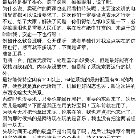
最后还是很了很心、跺了跺脚，擦擦眼泪，说了吧。
为什么说、卖硬件的商家也会跟着拍砖头呢，主要这次讲的电
脑配置都可以说没要求了。这次你们一定要做点表示才行呀！
不过、给了大家，解决了问题，你们得给点纸巾安慰一下，必
定擦眼泪也是需要人民币的。实在没有纸巾打赏的、来点干货
哄哄我，安慰一下也行呀！
例如什么软音源呀、公开课呀！或者单独针对我发点实在的讲
座也行。感言就不多说了，下面是证章。
准备工具：
电脑一台、配置无所谓，处理器Cpu没要求、但是最好能有个
双核四线程的。内存条没要求、但是除了系统索要运行的以
外、
最好能保持空闲有1Gb以上、64位系统的最好配置有8Gb的内
存。硬盘就是真的无所谓了、机械也好固态也罢，跟这次讲的
东西没啥太大关系。
系统吗也没要求，只要你能操作就行。重要的东西来了、这玩
意儿是啥呢？下面是我正在用的好宝贝！五年前就在用了。
为啥今天才把他拿出来呢，说实在的、我也差点把他忘记了。
因为那时候搞的是网络现在玩的是音乐，我也没有把这两者想
到一块去。
头段时间王老师的硬盘不是出问题了吗，然后让我推荐个耐用
稳定的硬盘。后来就推荐了个企业盘，花了1000元左右。