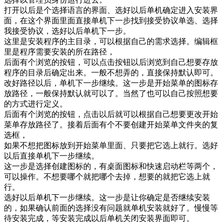
打开以后是个选择语言的界面、选好以后单机确定进入安装界
面，在这个界面里面直接单机下一步找到接受协议单选、选择
我接受协议，选好以后单机下一步。
这里是安装程序的主目录，可以根据自己的需求选择。编辑框
里是程序需要安装的所在路径，
后面有个浏览的按钮，可以点击按钮以后浏览到自己想要存放
程序的目录后确定出来。一般不想弄的，直接保持默认即可。
改好路径以后，单机下一步继续。这一步是开始菜单的图标存
放路径，一般保持默认就可以了。当然了也可以自己按照想要
的方式进行定义。
后面有个浏览的按钮，点击以后就可以根据自己想要更改开始
菜单存放路径了。接着后面有个不要创建开始菜单文件夹的复
选框，
如果不想把图标放到开始菜单里面、只要把它选上就行。选好
以后直接单机下一步继续。
这一步是选择创建图标的，有桌面图标和快速启动栏等两个，
可以操作。不想要哪个就把哪个去掉，想要的就把它选上就
行。
选好以后单机下一步继续。这一步是让你确定是否继续安装
的，如果确认前面的选择没有问题就单机安装就好了。慢慢等
待安装完成，等安装完成以后单机关闭安装界面即可。