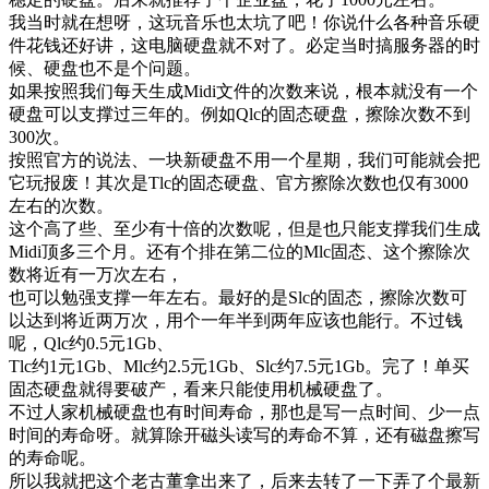
我当时就在想呀，这玩音乐也太坑了吧！你说什么各种音乐硬
件花钱还好讲，这电脑硬盘就不对了。必定当时搞服务器的时
候、硬盘也不是个问题。
如果按照我们每天生成Midi文件的次数来说，根本就没有一个
硬盘可以支撑过三年的。例如Qlc的固态硬盘，擦除次数不到
300次。
按照官方的说法、一块新硬盘不用一个星期，我们可能就会把
它玩报废！其次是Tlc的固态硬盘、官方擦除次数也仅有3000
左右的次数。
这个高了些、至少有十倍的次数呢，但是也只能支撑我们生成
Midi顶多三个月。还有个排在第二位的Mlc固态、这个擦除次
数将近有一万次左右，
也可以勉强支撑一年左右。最好的是Slc的固态，擦除次数可
以达到将近两万次，用个一年半到两年应该也能行。不过钱
呢，Qlc约0.5元1Gb、
Tlc约1元1Gb、Mlc约2.5元1Gb、Slc约7.5元1Gb。完了！单买
固态硬盘就得要破产，看来只能使用机械硬盘了。
不过人家机械硬盘也有时间寿命，那也是写一点时间、少一点
时间的寿命呀。就算除开磁头读写的寿命不算，还有磁盘擦写
的寿命呢。
所以我就把这个老古董拿出来了，后来去转了一下弄了个最新