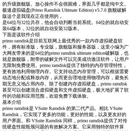
的升级旗舰版。放心操作不会很困难，界面几乎都是纯中文。
极速虚拟磁盘(Primo Ramdisk Ultimate Edition) v5.7.0 旗舰破解
版这个是我现在正在使用的，
是64位与32位共存，他会自动判断当前系统。64位的就自动安
装64版本，32位的就自动安装32版本。
下面是该软件介绍
primo ramdisk是目前互联网上最优秀的一款内存虚拟硬盘软
件，拥有标准版，专业版，旗舰版和服务器版，这里小编为广
大网友带来的是64位的primo ramdisk ultimate edition破解版，也
就是旗舰版，附带的破解文件可以完美成功激活软件，让用户
无限制免费使用。primo ramdisk提供了独特的内存管理特性，
更有效地利用物理内存。它支持动态内存管理，可以根据需要
动态地分配或释放内存，从而更合理地使用物理内存，避免长
期无意义地占用内存。除了创建内存虚拟硬盘，primo ramdisk
甚至可以创建混合虚拟硬盘和文件虚拟硬盘，极大地扩展了软
件的功能和应用范围，欢迎免费下载体验。
基本介绍
primo ramdisk是 VSuite Ramdisk 的第二代产品。相比 VSuite
Ramdisk，它实现了更多的功能，更好的性能，以及更友好的
用户界面。和 VSuite Ramdisk 同样，primo ramdisk提供了对传
统硬盘性能瓶颈问题的有效解决方案。它采用独特的软件算