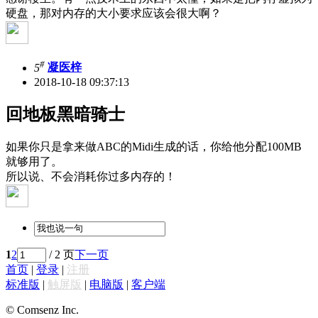
硬盘，那对内存的大小要求应该会很大啊？
#
5
凝医梓
2018-10-18 09:37:13
回地板黑暗骑士
如果你只是拿来做ABC的Midi生成的话，你给他分配100MB
就够用了。
所以说、不会消耗你过多内存的！
1
2
/ 2 页
下一页
首页
|
登录
|
注册
标准版
|
触屏版
|
电脑版
|
客户端
© Comsenz Inc.