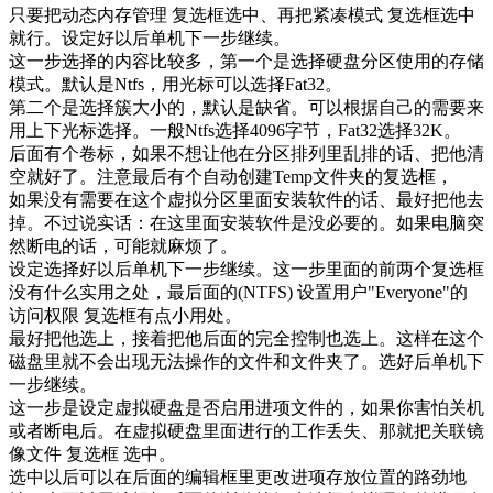
只要把动态内存管理 复选框选中、再把紧凑模式 复选框选中
就行。设定好以后单机下一步继续。
这一步选择的内容比较多，第一个是选择硬盘分区使用的存储
模式。默认是Ntfs，用光标可以选择Fat32。
第二个是选择簇大小的，默认是缺省。可以根据自己的需要来
用上下光标选择。一般Ntfs选择4096字节，Fat32选择32K。
后面有个卷标，如果不想让他在分区排列里乱排的话、把他清
空就好了。注意最后有个自动创建Temp文件夹的复选框，
如果没有需要在这个虚拟分区里面安装软件的话、最好把他去
掉。不过说实话：在这里面安装软件是没必要的。如果电脑突
然断电的话，可能就麻烦了。
设定选择好以后单机下一步继续。这一步里面的前两个复选框
没有什么实用之处，最后面的(NTFS) 设置用户"Everyone"的
访问权限 复选框有点小用处。
最好把他选上，接着把他后面的完全控制也选上。这样在这个
磁盘里就不会出现无法操作的文件和文件夹了。选好后单机下
一步继续。
这一步是设定虚拟硬盘是否启用进项文件的，如果你害怕关机
或者断电后。在虚拟硬盘里面进行的工作丢失、那就把关联镜
像文件 复选框 选中。
选中以后可以在后面的编辑框里更改进项存放位置的路劲地