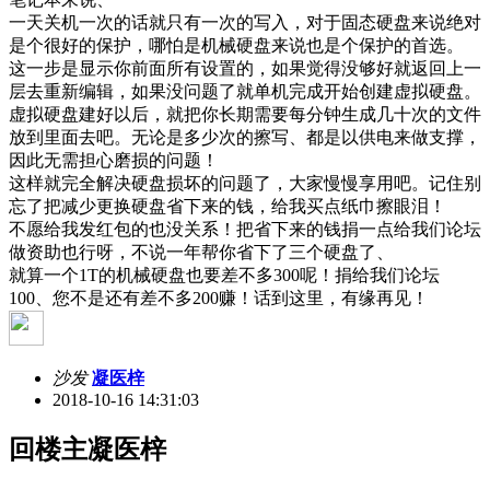
一天关机一次的话就只有一次的写入，对于固态硬盘来说绝对
是个很好的保护，哪怕是机械硬盘来说也是个保护的首选。
这一步是显示你前面所有设置的，如果觉得没够好就返回上一
层去重新编辑，如果没问题了就单机完成开始创建虚拟硬盘。
虚拟硬盘建好以后，就把你长期需要每分钟生成几十次的文件
放到里面去吧。无论是多少次的擦写、都是以供电来做支撑，
因此无需担心磨损的问题！
这样就完全解决硬盘损坏的问题了，大家慢慢享用吧。记住别
忘了把减少更换硬盘省下来的钱，给我买点纸巾擦眼泪！
不愿给我发红包的也没关系！把省下来的钱捐一点给我们论坛
做资助也行呀，不说一年帮你省下了三个硬盘了、
就算一个1T的机械硬盘也要差不多300呢！捐给我们论坛
100、您不是还有差不多200赚！话到这里，有缘再见！
沙发
凝医梓
2018-10-16 14:31:03
回楼主凝医梓