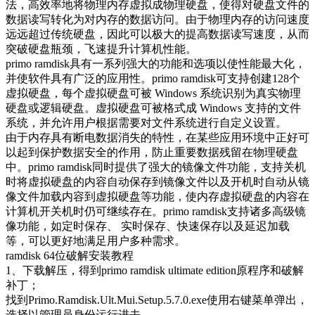
法，高效率地将物理内存虚拟成物理硬盘，使得对硬盘文件的
数据读写转化为对内存的数据访问。由于物理内存的访问速度
远远超过传统硬盘，因此可以极大的提高数据读写速度，从而
突破硬盘瓶颈，飞速提升计算机性能。
primo ramdisk具有一系列强大的功能和选项以使性能最大化，
并使软件具有广泛的应用性。primo ramdisk可支持创建128个
虚拟硬盘，每个虚拟硬盘可被 Windows 系统识别为真实物理
硬盘或逻辑硬盘。虚拟硬盘可被格式成 Windows 支持的文件
系统，并允许用户根据需要对文件系统进行自定义设置。
由于内存具有断电数据消失的特性，在某些应用环境中正好可
以起到保护数据安全的作用，防止重要数据残留在物理硬盘
中。primo ramdisk同时提供了强大的镜像文件功能，支持关机
时将虚拟硬盘的内容自动保存到镜像文件以及开机时自动从镜
像文件加载内容到虚拟硬盘等功能，使内存虚拟硬盘的内容在
计算机开关机时仍可继续存在。primo ramdisk支持诸多高级镜
像功能，如定时保存、 实时保存、快速保存以及延迟加载
等，可以更好地满足用户多种需求。
ramdisk 64位破解安装教程
1、下载解压，得到primo ramdisk ultimate edition原程序和破解
补丁；
找到Primo.Ramdisk.Ult.Mui.Setup.5.7.0.exe使用右键菜单弹出，
选择以管理员身份运行进去。