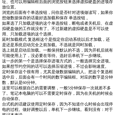
址、也可以用编辑框后面的浏览按钮来选择虚拟硬盘的进项存
放位置。
浏览的后面有个单选按钮，问你是否针对进项做读写，如果你
想做数据保存的话最好选加载和保存 单选按钮 。
如果选了只加载进项的这个单选按钮，断电或者关机后、在虚
拟硬盘做的工作就没有了。不过新建的虚拟硬盘是不可以使
用、只加载进项的这个选择。
延时加载模式 复选框这个是指定你启动系统以后才加载，还
是还是系统启动完全之前加载。不选就是同时加载，
选上就是启动后加载。一般保持默认的不选，因为开机后就有
可能使用上了，没必要在等待。选好后单机下一步继续。
这一步的第一个是选择保存进项方式的，一般选择完全进项。
如果想节约空间的话可以选择压缩进项，不过会影响速度。
定时保存这个很有用，尤其是做数据编辑的人。把这个复选框
选中后，后面会有一个时间的数字编辑框。对应的数字是分钟
数，默认是60分钟。
这里可以根据自己的需要调整，一般5分钟保存一次就差不多
了。笔记本电脑的可以不需要定时保存，因为在关机的时候会
自动保存。
台式机的话建议使用定时保存，因为不知道什么时候会出现停
电的过程。做好调整以后，单机下一步继续。看到没有：对于
笔记本来说、